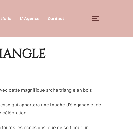
tfolio
L’ Agence
Contact
PERMUTER LA 
riangle
vec cette magnifique arche triangle en bois !
tresse qui apportera une touche d’élégance et de
 célébration.
 à toutes les occasions, que ce soit pour un