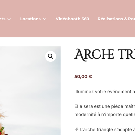
nts
Locations
Vidéobooth 360
Réalisations & Por
Arche t
50,00
€
Illuminez votre événement a
Elle sera est une pièce maî
modernité à n’importe quelle
🎉 L’arche triangle s’adapte