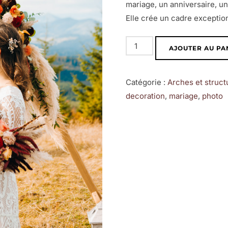
mariage, un anniversaire, u
Elle crée un cadre exceptio
quantité
AJOUTER AU PA
de
Arche
Catégorie :
Arches et struct
triangle
decoration
,
mariage
,
photo