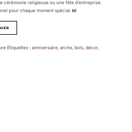
ne cérémonie religieuse ou une fête d’entreprise.
nnel pour chaque moment spécial. 📸
NIER
ure
Étiquettes :
anniversaire
,
arche
,
bois
,
décor
,