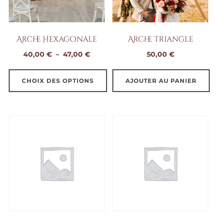
Arche Hexagonale
Arche triangle
Plage
40,00
€
–
47,00
€
50,00
€
de
prix :
CHOIX DES OPTIONS
AJOUTER AU PANIER
40,00 €
Ce
à
produit
47,00 €
a
plusieurs
variations.
Les
options
peuvent
être