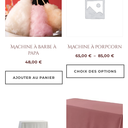
Machine à barbe à
Machine à porpcorn
papa
Plage
65,00
€
–
85,00
€
48,00
€
de
prix :
CHOIX DES OPTIONS
65,00 
AJOUTER AU PANIER
Ce
à
produit
85,00 
a
plusieurs
variations.
Les