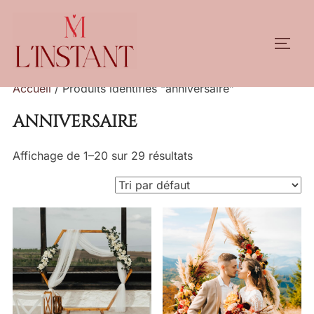
Aller
au
PERM
contenu
Accueil
/ Produits identifiés “anniversaire”
anniversaire
Affichage de 1–20 sur 29 résultats