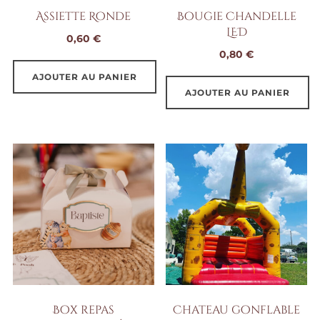
choisies
Assiette Ronde
Bougie Chandelle
sur
LED
0,60
€
la
0,80
€
page
AJOUTER AU PANIER
du
AJOUTER AU PANIER
produit
Box repas
Chateau gonflable