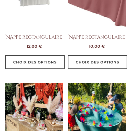
options
peuvent
être
choisies
sur
Nappe rectangulaire
Nappe rectangulaire
la
12,00
€
10,00
€
page
du
CHOIX DES OPTIONS
CHOIX DES OPTIONS
produit
Ce
Ce
produit
produit
a
a
plusieurs
plusieurs
variations.
variations.
Les
Les
options
options
peuvent
peuvent