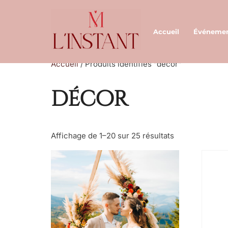
Aller
au
Accueil
Événeme
contenu
Accueil
/ Produits identifiés “décor”
décor
Affichage de 1–20 sur 25 résultats