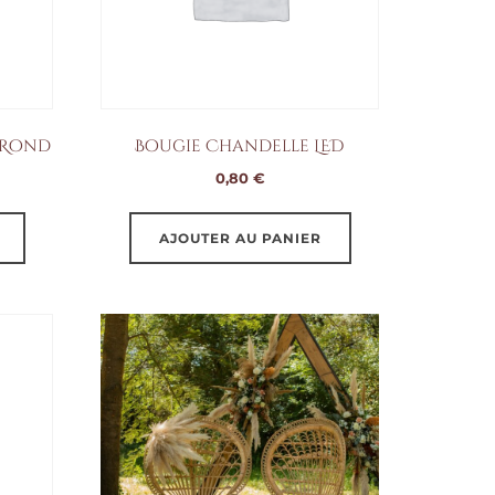
 Rond
Bougie Chandelle LED
0,80
€
Ce
AJOUTER AU PANIER
produit
a
plusieurs
variations.
Les
options
peuvent
être
choisies