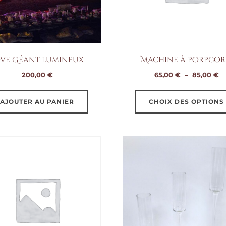
ove Géant lumineux
Machine à porpco
P
200,00
€
65,00
€
–
85,00
€
d
pr
AJOUTER AU PANIER
CHOIX DES OPTIONS
65
à
85