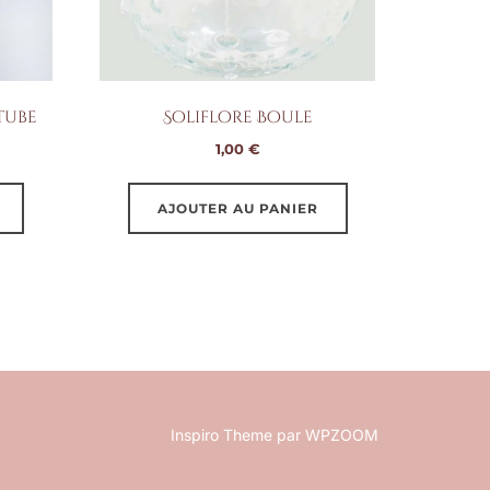
sur
sur
la
la
page
page
du
du
tube
Soliflore Boule
produit
produit
1,00
€
AJOUTER AU PANIER
Inspiro Theme
par
WPZOOM