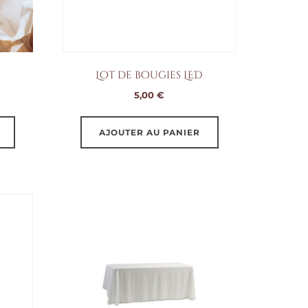
sur
la
page
du
Lot de bougies LED
produit
5,00
€
AJOUTER AU PANIER