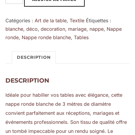
de
Nappe
Catégories :
Art de la table
,
Textile
Étiquettes :
Ronde
blanche
,
déco
,
decoration
,
mariage
,
nappe
,
Nappe
Blanche
ronde
,
Nappe ronde blanche
,
Tables
3
m
DESCRIPTION
DESCRIPTION
Idéale pour habiller vos tables avec élégance, cette
nappe ronde blanche de 3 mètres de diamètre
convient parfaitement aux réceptions, mariages et
événements professionnels. Son tissu de qualité offre
un tombé impeccable pour un rendu soigné. Le