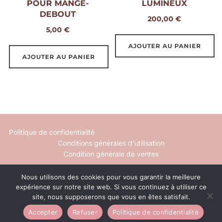
POUR MANGE-
LUMINEUX
DEBOUT
200,00
€
5,00
€
AJOUTER AU PANIER
AJOUTER AU PANIER
Politique de confidentialité
Conditions générales d'utilisation
Condition générale de ventes
Mentions légales
Nous utilisons des cookies pour vous garantir la meilleure
Contact
expérience sur notre site web. Si vous continuez à utiliser ce
site, nous supposerons que vous en êtes satisfait.
Inspiro Theme
par
WPZOOM
Accepter
Refuser
Politique de confidentialité