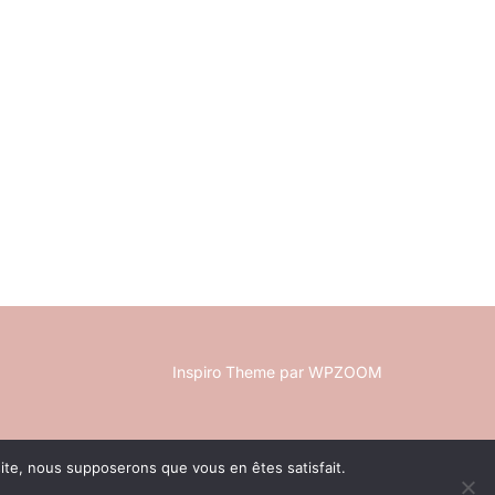
Inspiro Theme
par
WPZOOM
 site, nous supposerons que vous en êtes satisfait.