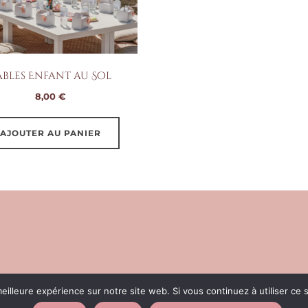
sur
la
page
du
ables Enfant au Sol
produit
8,00
€
AJOUTER AU PANIER
eilleure expérience sur notre site web. Si vous continuez à utiliser ce