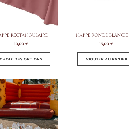
appe rectangulaire
Nappe Ronde Blanche
10,00
€
13,00
€
Ce
CHOIX DES OPTIONS
AJOUTER AU PANIER
produit
a
plusieurs
variations.
Les
options
peuvent
être
choisies