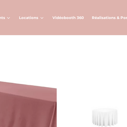
nts
Locations
Vidéobooth 360
Réalisations & Por