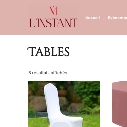
Aller
au
Accueil
Événeme
contenu
Accueil
/ Produits identifiés “Tables”
Tables
6 résultats affichés