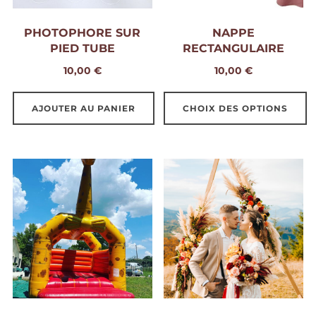
PHOTOPHORE SUR
NAPPE
PIED TUBE
RECTANGULAIRE
10,00
€
10,00
€
AJOUTER AU PANIER
CHOIX DES OPTIONS
Ce
produit
a
plusieurs
variations.
Les
options
peuvent
être
choisies