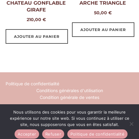
CHATEAU GONFLABLE
ARCHE TRIANGLE
sur
GIRAFE
50,00
€
la
210,00
€
page
AJOUTER AU PANIER
du
AJOUTER AU PANIER
produit
Politique de confidentialité
Conditions générales d'utilisation
Condition générale de ventes
Mentions légales
Nous utilisons des cookies pour vous garantir la meilleure
Contact
expérience sur notre site web. Si vous continuez à utiliser ce
site, nous supposerons que vous en êtes satisfait.
Inspiro Theme
par
WPZOOM
Accepter
Refuser
Politique de confidentialité