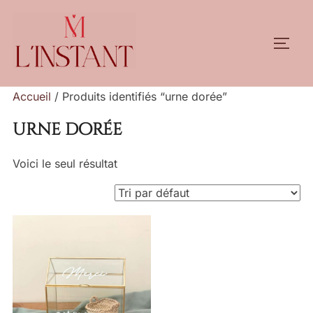
Aller
au
PERM
contenu
Accueil
/ Produits identifiés “urne dorée”
urne dorée
Voici le seul résultat