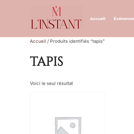
Aller
au
Accueil
Événeme
contenu
Accueil
/ Produits identifiés “tapis”
tapis
Voici le seul résultat