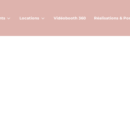
nts
Locations
Vidéobooth 360
Réalisations & Por