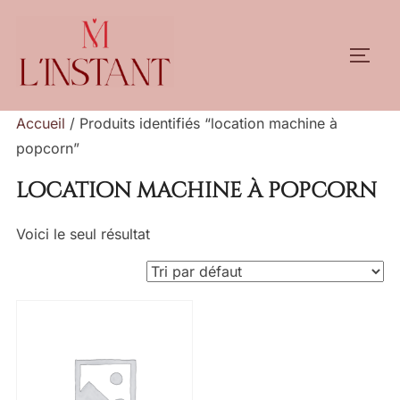
Aller
au
PERM
contenu
Accueil
/ Produits identifiés “location machine à
popcorn”
location machine à popcorn
Voici le seul résultat