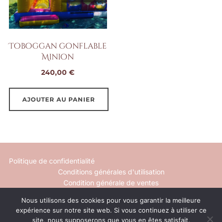
Toboggan gonflable
Minion
240,00
€
AJOUTER AU PANIER
Politique de confidentialité
Conditions générales d'utilisation
Condition générale de ventes
Nous utilisons des cookies pour vous garantir la meilleure
Mentions légales
expérience sur notre site web. Si vous continuez à utiliser ce
Contact
site, nous supposerons que vous en êtes satisfait.