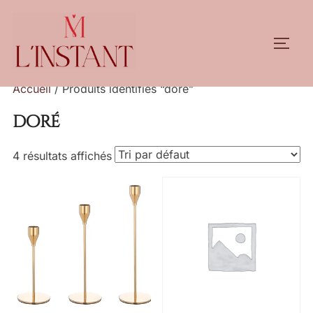
Aller
au
PERM
contenu
Accueil
/ Produits identifiés “doré”
doré
4 résultats affichés