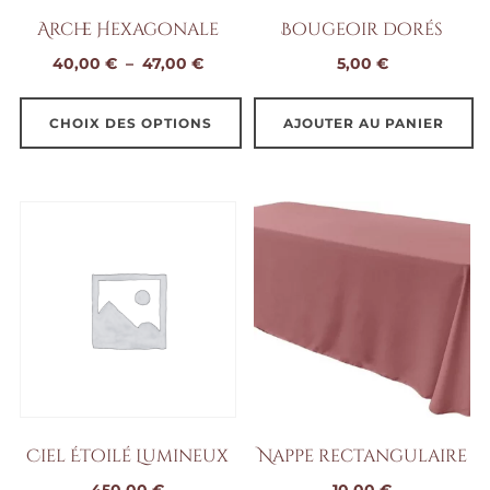
Arche Hexagonale
Bougeoir dorés
Plage
40,00
€
–
47,00
€
5,00
€
de
prix :
CHOIX DES OPTIONS
AJOUTER AU PANIER
40,00 €
Ce
à
produit
47,00 €
a
plusieurs
variations.
Les
options
peuvent
être
choisies
Ciel Étoilé Lumineux
Nappe rectangulaire
sur
450,00
€
10,00
€