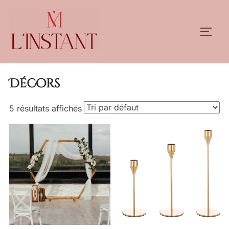
Aller
au
PERM
contenu
Accueil
/ Produits identifiés “Décors”
Décors
5 résultats affichés