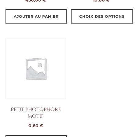
la
page
AJOUTER AU PANIER
CHOIX DES OPTIONS
du
Ce
produit
produit
a
plusieurs
variations.
Les
options
peuvent
être
choisies
Petit photophore
sur
motif
la
0,60
€
page