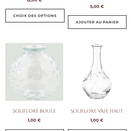
5,00
€
CHOIX DES OPTIONS
AJOUTER AU PANIER
Ce
produit
a
plusieurs
variations.
Les
options
peuvent
être
choisies
sur
Soliflore Boule
Soliflore Vase Haut
la
1,00
€
1,00
€
page