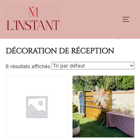
Aller
au
PERM
contenu
Accueil
/ Produits identifiés “décoration de réception”
décoration de réception
6 résultats affichés