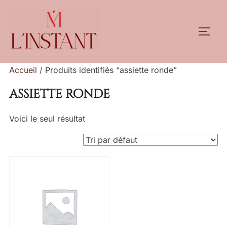
Aller
au
PERM
contenu
Accueil
/ Produits identifiés “assiette ronde”
assiette ronde
Voici le seul résultat